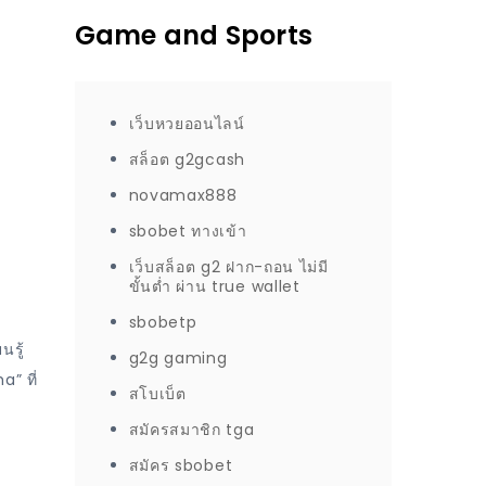
Game and Sports
เว็บหวยออนไลน์
สล็อต g2gcash
novamax888
sbobet ทางเข้า
เว็บสล็อต g2 ฝาก-ถอน ไม่มี
ขั้นต่ำ ผ่าน true wallet
sbobetp
นรู้
g2g gaming
” ที่
สโบเบ็ต
สมัครสมาชิก tga
สมัคร sbobet