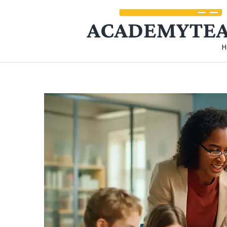
Skip
to
content
Academyteach แหล่งรวมคว
www.academyteach.com คือเว็บข่าวสาร ที่จะมามอบสาร
ติดตามได้ที่นี่